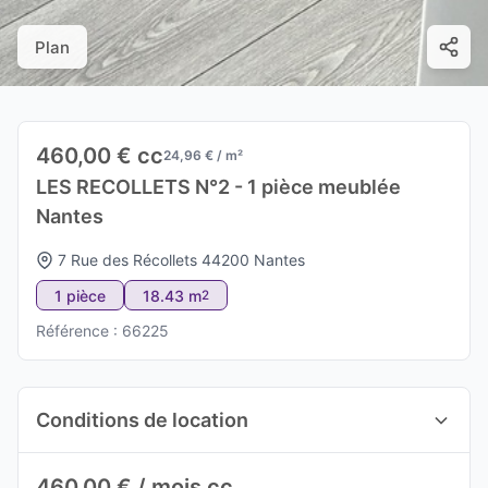
Plan
460,00 € cc
24,96 € / m²
LES RECOLLETS N°2 - 1 pièce meublée
Nantes
7 Rue des Récollets 44200 Nantes
1 pièce
18.43 m
2
Référence : 66225
Conditions de location
460,00 € / mois cc