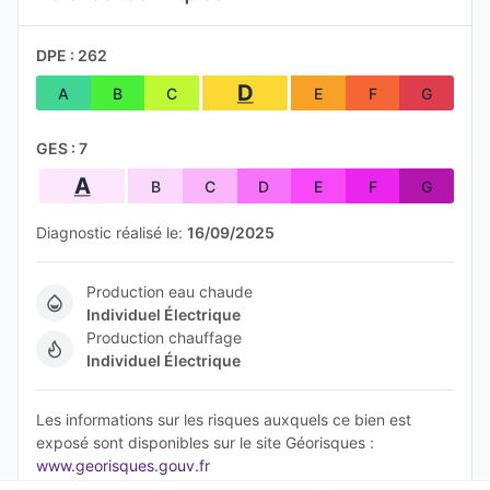
DPE : 262
D
A
B
C
E
F
G
GES : 7
A
B
C
D
E
F
G
Diagnostic réalisé le:
16/09/2025
Production eau chaude
Individuel Électrique
Production chauffage
Individuel Électrique
Les informations sur les risques auxquels ce bien est
exposé sont disponibles sur le site Géorisques :
www.georisques.gouv.fr