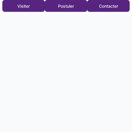
Visiter
Postuler
Contacter
État et prestations
État général
Bon
Altarea Gestion Immobilière - Nantes
N° SIRET :
40116508900202
Voir les autres annonces